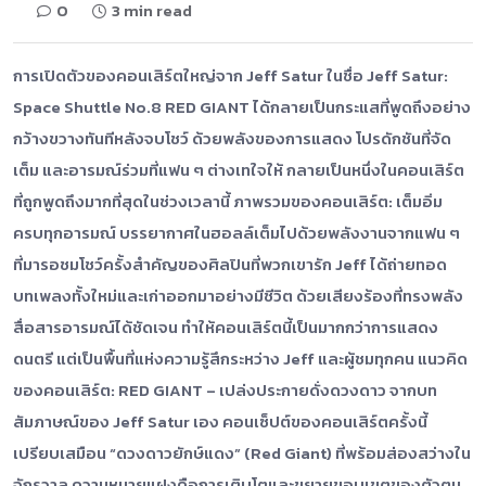
0
3 min read
การเปิดตัวของคอนเสิร์ตใหญ่จาก Jeff Satur ในชื่อ Jeff Satur:
Space Shuttle No.8 RED GIANT ได้กลายเป็นกระแสที่พูดถึงอย่าง
กว้างขวางทันทีหลังจบโชว์ ด้วยพลังของการแสดง โปรดักชันที่จัด
เต็ม และอารมณ์ร่วมที่แฟน ๆ ต่างเทใจให้ กลายเป็นหนึ่งในคอนเสิร์ต
ที่ถูกพูดถึงมากที่สุดในช่วงเวลานี้ ภาพรวมของคอนเสิร์ต: เต็มอิ่ม
ครบทุกอารมณ์ บรรยากาศในฮอลล์เต็มไปด้วยพลังงานจากแฟน ๆ
ที่มารอชมโชว์ครั้งสำคัญของศิลปินที่พวกเขารัก Jeff ได้ถ่ายทอด
บทเพลงทั้งใหม่และเก่าออกมาอย่างมีชีวิต ด้วยเสียงร้องที่ทรงพลัง
สื่อสารอารมณ์ได้ชัดเจน ทำให้คอนเสิร์ตนี้เป็นมากกว่าการแสดง
ดนตรี แต่เป็นพื้นที่แห่งความรู้สึกระหว่าง Jeff และผู้ชมทุกคน แนวคิด
ของคอนเสิร์ต: RED GIANT – เปล่งประกายดั่งดวงดาว จากบท
สัมภาษณ์ของ Jeff Satur เอง คอนเซ็ปต์ของคอนเสิร์ตครั้งนี้
เปรียบเสมือน “ดวงดาวยักษ์แดง” (Red Giant) ที่พร้อมส่องสว่างใน
จักรวาล ความหมายแฝงคือการเติบโตและขยายขอบเขตของตัวตน