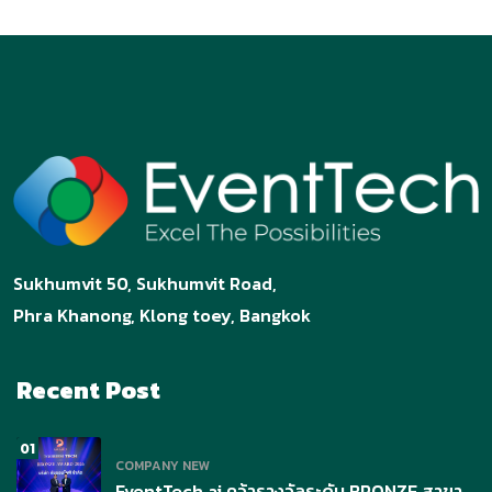
Sukhumvit 50, Sukhumvit Road,
Phra Khanong, Klong toey, Bangkok
Recent Post
01
COMPANY NEW
EventTech.ai คว้ารางวัลระดับ BRONZE สาขา.