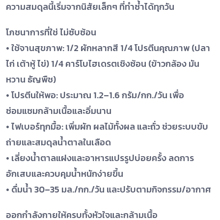
ความสมดุลนี้เริ่มจากนิสัยเล็กๆ ที่ทำซ้ำได้ทุกวัน
โภชนาการที่ใช่ ไม่ซับซ้อน
• ใช้จานสุขภาพ: 1/2 ผักหลากสี 1/4 โปรตีนคุณภาพ (ปลา
ไก่ เต้าหู้ ไข่) 1/4 คาร์โบไฮเดรตเชิงซ้อน (ข้าวกล้อง มัน
หวาน ธัญพืช)
• โปรตีนให้พอ: ประมาณ 1.2–1.6 กรัม/กก./วัน เพื่อ
ซ่อมแซมกล้ามเนื้อและอิ่มนาน
• ไฟเบอร์ทุกมื้อ: เพิ่มผัก ผลไม้ทั้งผล และถั่ว ช่วยระบบขับ
ถ่ายและสมดุลน้ำตาลในเลือด
• เลี่ยงน้ำตาลแฝงและอาหารแปรรูปบ่อยครั้ง ลดการ
อักเสบและควบคุมน้ำหนักง่ายขึ้น
• ดื่มน้ำ 30–35 มล./กก./วัน และปรับตามกิจกรรม/อากาศ
ออกกำลังกายให้ครบทั้งหัวใจและกล้ามเนื้อ