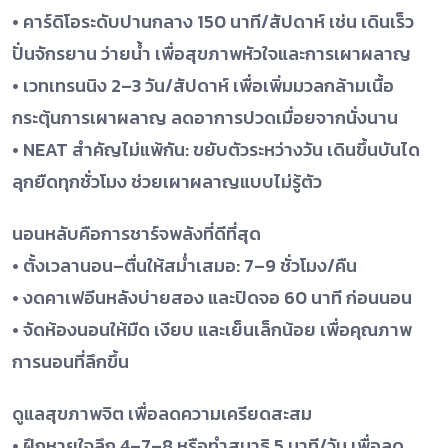
• คาร์ดิโอระดับปานกลาง 150 นาที/สัปดาห์ เช่น เดินเร็ว
ปั่นจักรยาน ว่ายน้ำ เพื่อสุขภาพหัวใจและการเผาผลาญ
• เวทเทรนนิง 2–3 วัน/สัปดาห์ เพื่อเพิ่มมวลกล้ามเนื้อ
กระตุ้นการเผาผลาญ ลดอาการปวดเมื่อยจากนั่งนาน
• NEAT สำคัญไม่แพ้กัน: ขยับตัวระหว่างวัน เดินขึ้นบันได
ลุกยืดทุกชั่วโมง ช่วยเผาผลาญแบบไม่รู้ตัว
นอนหลับคือการชาร์จพลังที่ดีที่สุด
• ตั้งเวลานอน–ตื่นให้สม่ำเสมอ: 7–9 ชั่วโมง/คืน
• งดคาเฟอีนหลังบ่ายสอง และปิดจอ 60 นาที ก่อนนอน
• จัดห้องนอนให้มืด เงียบ และเย็นเล็กน้อย เพื่อคุณภาพ
การนอนที่ลึกขึ้น
ดูแลสุขภาพจิต เพื่อลดความเครียดสะสม
• ฝึกหายใจลึก 4–7–8 หรือทำสมาธิ 5 นาที/วัน เพื่อลด