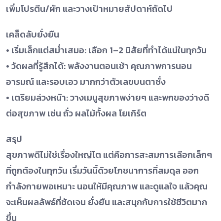
เพิ่มโปรตีน/ผัก และวางเป้าหมายสัปดาห์ถัดไป
เคล็ดลับยั่งยืน
• เริ่มเล็กแต่สม่ำเสมอ: เลือก 1–2 นิสัยที่ทำได้แน่ในทุกวัน
• วัดผลที่รู้สึกได้: พลังงานตอนเช้า คุณภาพการนอน
อารมณ์ และรอบเอว มากกว่าตัวเลขบนตาชั่ง
• เตรียมล่วงหน้า: วางเมนูสุขภาพง่ายๆ และพกของว่างดี
ต่อสุขภาพ เช่น ถั่ว ผลไม้ทั้งผล โยเกิร์ต
สรุป
สุขภาพดีไม่ใช่เรื่องใหญ่โต แต่คือการสะสมการเลือกเล็กๆ
ที่ถูกต้องในทุกวัน เริ่มวันนี้ด้วยโภชนาการที่สมดุล ออก
กำลังกายพอเหมาะ นอนให้มีคุณภาพ และดูแลใจ แล้วคุณ
จะเห็นผลลัพธ์ที่ชัดเจน ยั่งยืน และสนุกกับการใช้ชีวิตมาก
ขึ้น