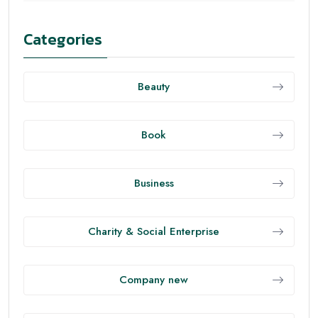
กำลังกาย การนอนหลับ ไปจนถึงสุขภาพจิต เพื่อพลังงาน
ดี สมาธิแน่น และภูมิคุ้มกันแข็งแรง โดยเน้นแนวทางที่ทำได้
จริงในชีวิตประจำวัน
ทำไมต้องโฟกัสสุขภาพแบบองค์รวม
เมื่อร่างกาย จิตใจ และพฤติกรรมประจำวันทำงาน
สอดคล้องกัน เราจะมีประสิทธิภาพมากขึ้น ลดความเครียด
และป้องกันโรคเรื้อรัง เช่น เบาหวาน ความดัน และโรคหัวใจ
ความสมดุลนี้เริ่มจากนิสัยเล็กๆ ที่ทำซ้ำได้ทุกวัน
โภชนาการที่ใช่ ไม่ซับซ้อน
• ใช้จานสุขภาพ: 1/2 ผักหลากสี 1/4 โปรตีนคุณภาพ (ปลา
ไก่ เต้าหู้ ไข่) 1/4 คาร์โบไฮเดรตเชิงซ้อน (ข้าวกล้อง มัน
หวาน ธัญพืช)
• โปรตีนให้พอ: ประมาณ 1.2–1.6 กรัม/กก./วัน เพื่อ