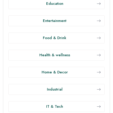
ซ่อมแซมกล้ามเนื้อและอิ่มนาน
• ไฟเบอร์ทุกมื้อ: เพิ่มผัก ผลไม้ทั้งผล และถั่ว ช่วยระบบขับ
ถ่ายและสมดุลน้ำตาลในเลือด
• เลี่ยงน้ำตาลแฝงและอาหารแปรรูปบ่อยครั้ง ลดการ
อักเสบและควบคุมน้ำหนักง่ายขึ้น
• ดื่มน้ำ 30–35 มล./กก./วัน และปรับตามกิจกรรม/อากาศ
ออกกำลังกายให้ครบทั้งหัวใจและกล้ามเนื้อ
• คาร์ดิโอระดับปานกลาง 150 นาที/สัปดาห์ เช่น เดินเร็ว
ปั่นจักรยาน ว่ายน้ำ เพื่อสุขภาพหัวใจและการเผาผลาญ
• เวทเทรนนิง 2–3 วัน/สัปดาห์ เพื่อเพิ่มมวลกล้ามเนื้อ
กระตุ้นการเผาผลาญ ลดอาการปวดเมื่อยจากนั่งนาน
• NEAT สำคัญไม่แพ้กัน: ขยับตัวระหว่างวัน เดินขึ้นบันได
ลุกยืดทุกชั่วโมง ช่วยเผาผลาญแบบไม่รู้ตัว