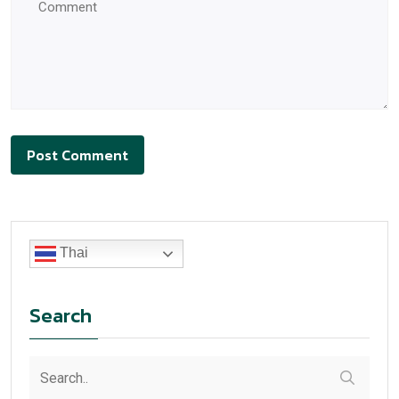
คู่มือสุขภาพยั่งยืน: โภชนาการ ออกกำลังกาย การ
นอน และสุขภาพจิต สำหรับคนยุคใหม่
0
1 min read
พร้อมยกระดับสุขภาพแบบยั่งยืนในปีนี้หรือยัง? คู่มือนี้
สรุปวิธีดูแลตัวเองครบวงจร ตั้งแต่โภชนาการ การออก