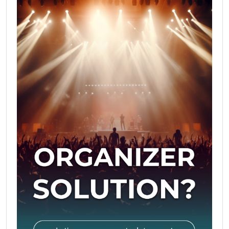
แผนเริ่มต้น 14 วัน แบบทำได้จริง
วันที่ 1–3: จัดจานสุขภาพทุกมื้อ ดื่มน้ำให้พอ และเดินให้ครบ
8,000 ก้าว/วัน
วันที่ 4–7: เพิ่มเวทเทรนนิงแบบน้ำหนักตัว 2 วัน (สควอต
แพลงก์ ดันพื้น) และลดน้ำตาลหวานระหว่างวัน
วันที่ 8–11: ตั้งเวลานอน–ตื่นให้คงที่ งดจอหนึ่งชั่วโมงก่อน
นอน และฝึกหายใจลึกก่อนเข้านอน
วันที่ 12–14: ตรวจทานความก้าวหน้า ปรับสัดส่วนอาหาร
เพิ่มโปรตีน/ผัก และวางเป้าหมายสัปดาห์ถัดไป
เคล็ดลับยั่งยืน
• เริ่มเล็กแต่สม่ำเสมอ: เลือก 1–2 นิสัยที่ทำได้แน่ในทุกวัน
• วัดผลที่รู้สึกได้: พลังงานตอนเช้า คุณภาพการนอน
อารมณ์ และรอบเอว มากกว่าตัวเลขบนตาชั่ง
• เตรียมล่วงหน้า: วางเมนูสุขภาพง่ายๆ และพกของว่างดี