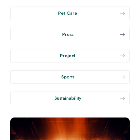
นอนหลับคือการชาร์จพลังที่ดีที่สุด
• ตั้งเวลานอน–ตื่นให้สม่ำเสมอ: 7–9 ชั่วโมง/คืน
• งดคาเฟอีนหลังบ่ายสอง และปิดจอ 60 นาที ก่อนนอน
• จัดห้องนอนให้มืด เงียบ และเย็นเล็กน้อย เพื่อคุณภาพ
การนอนที่ลึกขึ้น
ดูแลสุขภาพจิต เพื่อลดความเครียดสะสม
• ฝึกหายใจลึก 4–7–8 หรือทำสมาธิ 5 นาที/วัน เพื่อลด
ฮอร์โมนความเครียดและปรับอารมณ์
• เขียนบันทึก 3 สิ่งที่ขอบคุณทุกวัน ช่วยเสริมมุมมองบวก
และความยืดหยุ่นทางอารมณ์
• จำกัดข่าวสาร/โซเชียลที่กระตุ้นความเครียด และเพิ่มเวลา
ธรรมชาติหรือกิจกรรมที่ชอบ