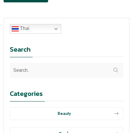
คู่มือสุขภาพยั่งยืน: โภชนาการ ออกกำลังกาย การ
นอน และสุขภาพจิต สำหรับคนยุคใหม่
0
1 min read
พร้อมยกระดับสุขภาพแบบยั่งยืนในปีนี้หรือยัง? คู่มือนี้
สรุปวิธีดูแลตัวเองครบวงจร ตั้งแต่โภชนาการ การออก
กำลังกาย การนอนหลับ ไปจนถึงสุขภาพจิต เพื่อพลังงาน
ดี สมาธิแน่น และภูมิคุ้มกันแข็งแรง โดยเน้นแนวทางที่ทำได้
จริงในชีวิตประจำวัน
ทำไมต้องโฟกัสสุขภาพแบบองค์รวม
เมื่อร่างกาย จิตใจ และพฤติกรรมประจำวันทำงาน