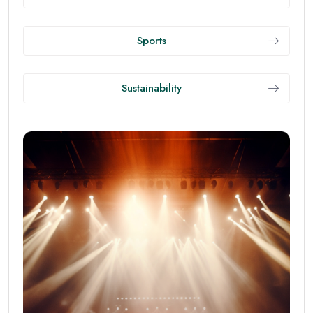
ดูแลสุขภาพจิต เพื่อลดความเครียดสะสม
• ฝึกหายใจลึก 4–7–8 หรือทำสมาธิ 5 นาที/วัน เพื่อลด
ฮอร์โมนความเครียดและปรับอารมณ์
• เขียนบันทึก 3 สิ่งที่ขอบคุณทุกวัน ช่วยเสริมมุมมองบวก
และความยืดหยุ่นทางอารมณ์
• จำกัดข่าวสาร/โซเชียลที่กระตุ้นความเครียด และเพิ่มเวลา
ธรรมชาติหรือกิจกรรมที่ชอบ
แผนเริ่มต้น 14 วัน แบบทำได้จริง
วันที่ 1–3: จัดจานสุขภาพทุกมื้อ ดื่มน้ำให้พอ และเดินให้ครบ
8,000 ก้าว/วัน
วันที่ 4–7: เพิ่มเวทเทรนนิงแบบน้ำหนักตัว 2 วัน (สควอต
แพลงก์ ดันพื้น) และลดน้ำตาลหวานระหว่างวัน
วันที่ 8–11: ตั้งเวลานอน–ตื่นให้คงที่ งดจอหนึ่งชั่วโมงก่อน