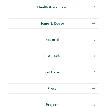
ออกกำลังกายให้ครบทั้งหัวใจและกล้ามเนื้อ
• คาร์ดิโอระดับปานกลาง 150 นาที/สัปดาห์ เช่น เดินเร็ว
ปั่นจักรยาน ว่ายน้ำ เพื่อสุขภาพหัวใจและการเผาผลาญ
• เวทเทรนนิง 2–3 วัน/สัปดาห์ เพื่อเพิ่มมวลกล้ามเนื้อ
กระตุ้นการเผาผลาญ ลดอาการปวดเมื่อยจากนั่งนาน
• NEAT สำคัญไม่แพ้กัน: ขยับตัวระหว่างวัน เดินขึ้นบันได
ลุกยืดทุกชั่วโมง ช่วยเผาผลาญแบบไม่รู้ตัว
นอนหลับคือการชาร์จพลังที่ดีที่สุด
• ตั้งเวลานอน–ตื่นให้สม่ำเสมอ: 7–9 ชั่วโมง/คืน
• งดคาเฟอีนหลังบ่ายสอง และปิดจอ 60 นาที ก่อนนอน
• จัดห้องนอนให้มืด เงียบ และเย็นเล็กน้อย เพื่อคุณภาพ
การนอนที่ลึกขึ้น