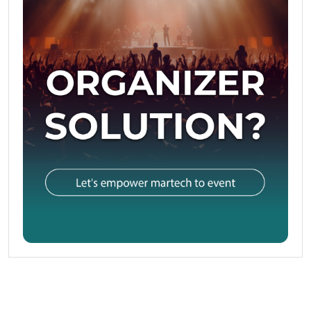
นอน และฝึกหายใจลึกก่อนเข้านอน
วันที่ 12–14: ตรวจทานความก้าวหน้า ปรับสัดส่วนอาหาร
เพิ่มโปรตีน/ผัก และวางเป้าหมายสัปดาห์ถัดไป
เคล็ดลับยั่งยืน
• เริ่มเล็กแต่สม่ำเสมอ: เลือก 1–2 นิสัยที่ทำได้แน่ในทุกวัน
• วัดผลที่รู้สึกได้: พลังงานตอนเช้า คุณภาพการนอน
อารมณ์ และรอบเอว มากกว่าตัวเลขบนตาชั่ง
• เตรียมล่วงหน้า: วางเมนูสุขภาพง่ายๆ และพกของว่างดี
ต่อสุขภาพ เช่น ถั่ว ผลไม้ทั้งผล โยเกิร์ต
สรุป
สุขภาพดีไม่ใช่เรื่องใหญ่โต แต่คือการสะสมการเลือกเล็กๆ
ที่ถูกต้องในทุกวัน เริ่มวันนี้ด้วยโภชนาการที่สมดุล ออก
กำลังกายพอเหมาะ นอนให้มีคุณภาพ และดูแลใจ แล้วคุณ