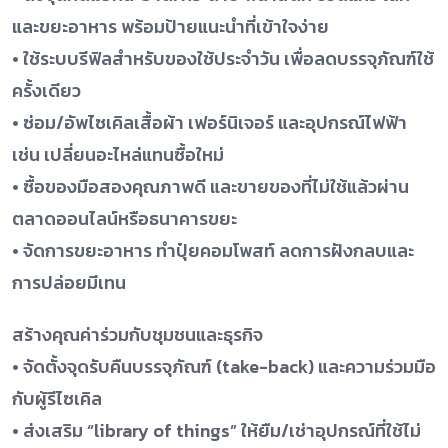
และขยะอาหาร พร้อมป้ายแนะนำที่เข้าใจง่าย
• ใช้ระบบรีฟิลสำหรับของใช้ประจำวัน เพื่อลดบรรจุภัณฑ์ใช้
ครั้งเดียว
• ซ่อม/อัพไซเคิลเสื้อผ้า เฟอร์นิเจอร์ และอุปกรณ์ไฟฟ้า
เช่น เปลี่ยนอะไหล่แทนซื้อใหม่
• ซื้อของมือสองคุณภาพดี และขายของที่ไม่ใช้แล้วผ่าน
ตลาดออนไลน์หรือธนาคารขยะ
• จัดการขยะอาหาร ทำปุ๋ยคอมโพสท์ ลดการฝังกลบและ
การปล่อยมีเทน
สร้างคุณค่าร่วมกับชุมชนและธุรกิจ
• จัดตั้งจุดรับคืนบรรจุภัณฑ์ (take-back) และความร่วมมือ
กับผู้รีไซเคิล
• ส่งเสริม “library of things” ให้ยืม/เช่าอุปกรณ์ที่ใช้ไม่