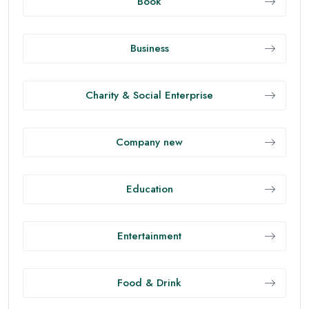
สอดคล้องกัน เราจะมีประสิทธิภาพมากขึ้น ลดความเครียด
และป้องกันโรคเรื้อรัง เช่น เบาหวาน ความดัน และโรคหัวใจ
ความสมดุลนี้เริ่มจากนิสัยเล็กๆ ที่ทำซ้ำได้ทุกวัน
โภชนาการที่ใช่ ไม่ซับซ้อน
• ใช้จานสุขภาพ: 1/2 ผักหลากสี 1/4 โปรตีนคุณภาพ (ปลา
ไก่ เต้าหู้ ไข่) 1/4 คาร์โบไฮเดรตเชิงซ้อน (ข้าวกล้อง มัน
หวาน ธัญพืช)
• โปรตีนให้พอ: ประมาณ 1.2–1.6 กรัม/กก./วัน เพื่อ
ซ่อมแซมกล้ามเนื้อและอิ่มนาน
• ไฟเบอร์ทุกมื้อ: เพิ่มผัก ผลไม้ทั้งผล และถั่ว ช่วยระบบขับ
ถ่ายและสมดุลน้ำตาลในเลือด
• เลี่ยงน้ำตาลแฝงและอาหารแปรรูปบ่อยครั้ง ลดการ
อักเสบและควบคุมน้ำหนักง่ายขึ้น
• ดื่มน้ำ 30–35 มล./กก./วัน และปรับตามกิจกรรม/อากาศ