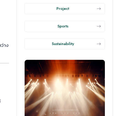
Project
Sports
Sustainability
หว่าง
์