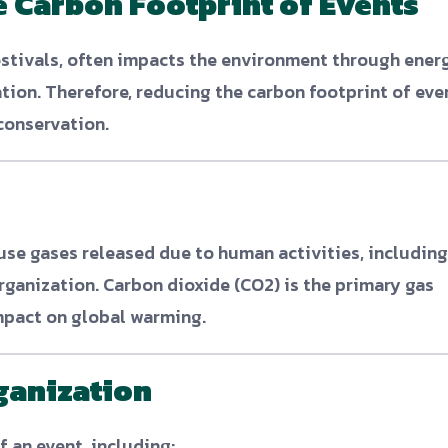
e Carbon Footprint of Events
festivals, often impacts the environment through ener
tion. Therefore, reducing the carbon footprint of eve
conservation.
use gases released due to human activities, including
ganization. Carbon dioxide (CO2) is the primary gas
impact on global warming.
ganization
f an event, including: