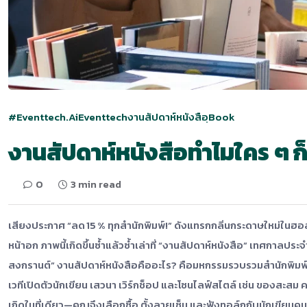
#Eventtech.ai
Eventtech
งานสัปดาห์หนังสือ
ฺBook
งานสัปดาห์หนังสือทำไมใคร ๆ ก
0
3 min read
เสียงประกาศ “ลด 15 % ทุกสำนักพิมพ์!” ดังแทรกกลิ่นกระดาษใหม่ในฮอล
หน้าอก ภาพนี้เกิดขึ้นซ้ำแล้วซ้ำเล่าที่ “งานสัปดาห์หนังสือ” เทศกาลป
สงกรานต์” งานสัปดาห์หนังสือคืออะไร? คือมหกรรมรวบรวมสำนักพิมพ์
เวทีเปิดตัวนักเขียน เสวนา เวิร์กช็อป และโซนไลฟ์สไตล์ เช่น ของสะสม ค
เกิดในที่เดียว—คุณจึงเลือกซื้อ ตั้งลายเซ็น และฟังทอล์กกับนักเขียนคนโป