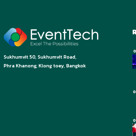
R
0
Sukhumvit 50, Sukhumvit Road,
Phra Khanong, Klong toey, Bangkok
0
0