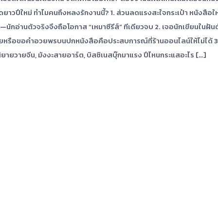
ดยาวปีใหม่ ทำไมคนถึงหลงรักงานนี้? 1. ส่วนลดแรงสะใจกระเป๋า หนังสือใ
นักอ่านตัวจริงจึงถือโอกาส “เหมาซีรีส์” ทีเดียวจบ 2. เจอนักเขียนในฝันต
ุยหรือขอคำอวยพรบนปกหนังสือคือประสบการณ์ที่ร้านออนไลน์ให้ไม่ได้ 3
ิยายวายจีน, มังงะสายอาร์ต, บิสซิเนสบุ๊กมาแรง ปีไหนกระแสอะไร […]