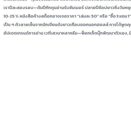
เราปีละสองรอบ—ต้นปีกักตุนอ่านรับซัมเมอร์ ปลายปีช้อปยาวถึงวันหยุ
10‑25 % หนังสือค้างสต็อกอาจเจอราคา “เล่มละ 50” หรือ “ซื้อ 3 แถม 1”—
เป็น ๆ คิวลายเซ็นจากนักเขียนดังยาวเกือบออกนอกฮอลล์ การได้พูดค
อัปเดตเทรนด์การอ่าน เวทีเสวนาหลากธีม—พ็อกเก็ตบุ๊กพัฒนาตัวเอง, น