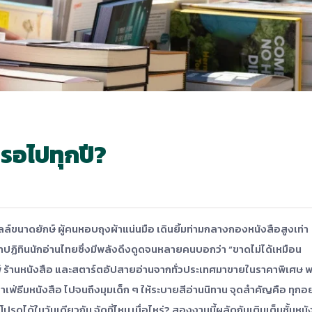
็รอไปทุกปี?
ล์ขนาดยักษ์ ผู้คนหอบถุงผ้าแน่นมือ เดินยิ้มท่ามกลางกองหนังสือสูงเท่า
ระจำปฏิทินนักอ่านไทยซึ่งมีพลังดึงดูดจนหลายคนบอกว่า “ขาดไม่ได้เหมือน
 ร้านหนังสือ และสตาร์ตอัปสายอ่านจากทั่วประเทศมาขายในราคาพิเศษ พ
าเฟ่ธีมหนังสือ ไปจนถึงมุมเด็ก ๆ ให้ระบายสีอ่านนิทาน จุดสำคัญคือ ทุกอ
รดได้ในวันเดียวกัน จัดที่ไหน เมื่อไหร่? สองงานนี้ผลัดกันเติมเต็มชั้นหนั